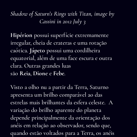
Shadow of Saturn’s Rings with Titan, image by
Cassini in 2012 July 3
Hipérion
possui superfície extremamente
irregular, cheia de crateras e uma rotação
caótica.
Jápeto
possui uma cordilheira
equatorial, além de uma face escura e outra
clara. Outras grandes luas
são
Reia
,
Dione
e
Febe
.
Visto a olho nu a partir da Terra, Saturno
apresenta um brilho comparável ao das
estrelas mais brilhantes da esfera celeste. A
variação do brilho aparente do planeta
depende principalmente da orientação dos
anéis em relação ao observador, sendo que,
quando estão voltados para a Terra, os anéis