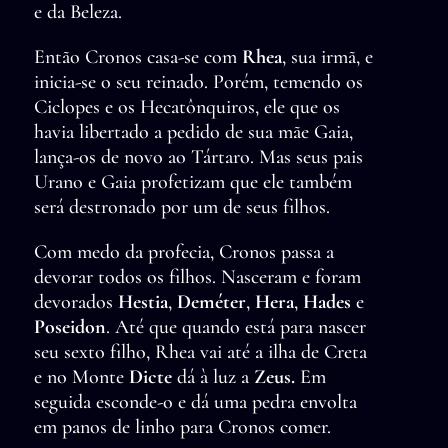
e da Beleza.
Então Cronos casa-se com
Rhea
, sua irmã, e
inicia-se o seu reinado. Porém, temendo os
Ciclopes e os Hecatônquiros, ele que os
havia libertado a pedido de sua mãe Gaia,
lança-os de novo ao Tártaro. Mas seus pais
Urano e Gaia profetizam que ele também
será destronado por um de seus filhos.
Com medo da profecia, Cronos passa a
devorar todos os filhos. Nasceram e foram
devorados
Hestia
,
Deméter
,
Hera
,
Hades
e
Poseidon
. Até que quando está para nascer
seu sexto filho, Rhea vai até a ilha de Creta
e no Monte
Dicte
dá à luz a
Zeus.
Em
seguida esconde-o e dá uma pedra envolta
em panos de linho para Cronos comer.