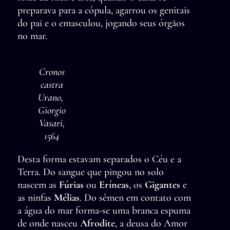
preparava para a cópula, agarrou os genitais
do pai e o emasculou, jogando seus órgãos
no mar.
Cronos
castra
Urano,
Giorgio
Vasari,
1564
Desta forma estavam separados o Céu e a
Terra. Do sangue que pingou no solo
nascem as
Fúrias
ou
Eríneas
, os
Gigantes
e
as ninfas
Mélias
. Do sêmen em contato com
a água do mar forma-se uma branca espuma
de onde nasceu
Afrodite
, a deusa do Amor