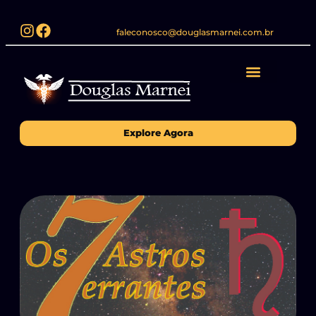
faleconosco@douglasmarnei.com.br
Explore Agora