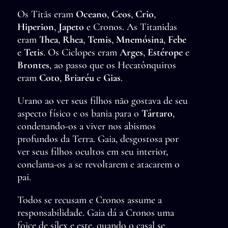
Os Titãs eram
Oceano
,
Ceos
,
Crio
,
Hiperion
,
Japeto
e Cronos. As Titanidas
eram
Thea
,
Rhea
,
Temis
,
Mnemósina
,
Febe
e
Tetis
. Os Ciclopes eram
Arges
,
Estérope
e
Brontes
, ao passo que os Hecatônquiros
eram
Coto
,
Briaréu
e
Gias
.
Urano ao ver seus filhos não gostava de seu
aspecto físico e os bania para o
Tártaro
,
condenando-os a viver nos abismos
profundos da Terra. Gaia, desgostosa por
ver seus filhos ocultos em seu interior,
conclama-os a se revoltarem e atacarem o
pai.
Todos se recusam e Cronos assume a
responsabilidade. Gaia dá a Cronos uma
foice de sílex e este, quando o casal se