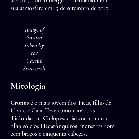
até 2017, com o mergulho deliberado em
sua atmosfera em 15 de setembro de 2017.
Image of
Saturn
taken by
the
Cassini
Spacecraft
Mitologia
Cronos
é o mais jovem dos
Titãs
, filho de
Urano e Gaia. Teve como irmãos as
Titânidas
, os
Ciclopes
, criaturas com um
olho só e os
Hecatônquiros
, monstros com
cem braços e cinquenta cabeças.