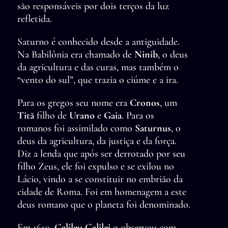
são responsáveis por dois terços da luz
refletida.
Saturno é conhecido desde a antiguidade.
Na Babilônia era chamado de
Ninib
, o deus
da agricultura e das curas, mas também o
“vento do sul”, que trazia o ciúme e a ira.
Para os gregos seu nome era
Cronos
, um
Titã
filho de
Urano
e
Gaia
. Para os
romanos foi assimilado como
Saturnus
, o
deus da agricultura, da justiça e da força.
Diz a lenda que após ser derrotado por seu
filho Zeus, ele foi expulso e se exilou no
Lácio, vindo a se constituir no embrião da
cidade de Roma. Foi em homenagem a este
deus romano que o planeta foi denominado.
Em 1610,
Galileu Galilei
o observou com